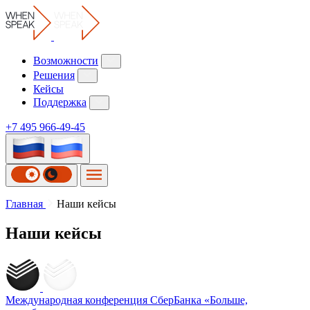
Возможности
Решения
Кейсы
Поддержка
+7 495 966-49-45
Наши
Главная
Наши кейсы
кейсы
Наши кейсы
Международная конференция СберБанка
«Больше,